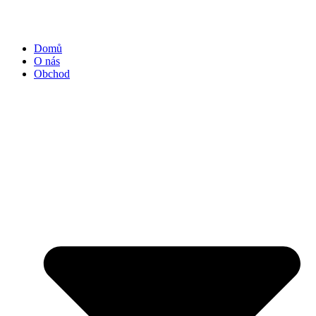
Přejít
k
obsahu
Domů
O nás
Obchod