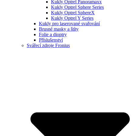
Kukly Optrel Panoramaxx
Kukly Optrel Sphere Series
Kukly Optrel SphereX
Kukly Optrel Y Series
Kukly pro laserované svařování
Brusné masky a štíty
Folie a dioptry
Příslušenství
Svářecí zdroje Fronius