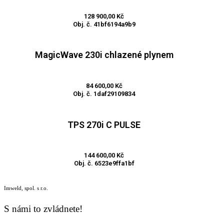
Přidat do košíku
128 900,00
Kč
Obj. č. 41bf6194a9b9
MagicWave 230i chlazené plynem
Přidat do košíku
84 600,00
Kč
Obj. č. 1daf29109834
TPS 270i C PULSE
Přidat do košíku
144 600,00
Kč
Obj. č. 6523e9ffa1bf
Imweld, spol. s r.o.
S námi to zvládnete!