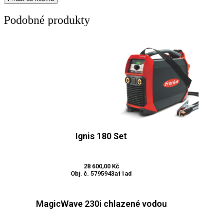
Set
množství
Podobné produkty
Ignis 180 Set
Přidat do košíku
28 600,00
Kč
Obj. č. 5795943a11ad
MagicWave 230i chlazené vodou