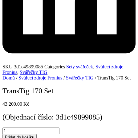
SKU
3d1c49899085
Categories
Sety svářeček
,
Svářecí zdroje
Fronius
,
Svářečky TIG
Domů
/
Svářecí zdroje Fronius
/
Svářečky TIG
/ TransTig 170 Set
TransTig 170 Set
43 200,00
Kč
(Objednací číslo: 3d1c49899085)
TransTig
170
Přidat do košíku