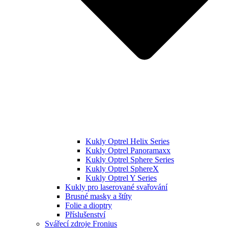
Kukly Optrel Helix Series
Kukly Optrel Panoramaxx
Kukly Optrel Sphere Series
Kukly Optrel SphereX
Kukly Optrel Y Series
Kukly pro laserované svařování
Brusné masky a štíty
Folie a dioptry
Příslušenství
Svářecí zdroje Fronius