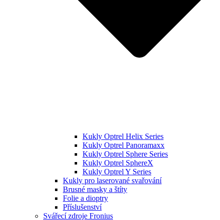
Kukly Optrel Helix Series
Kukly Optrel Panoramaxx
Kukly Optrel Sphere Series
Kukly Optrel SphereX
Kukly Optrel Y Series
Kukly pro laserované svařování
Brusné masky a štíty
Folie a dioptry
Příslušenství
Svářecí zdroje Fronius