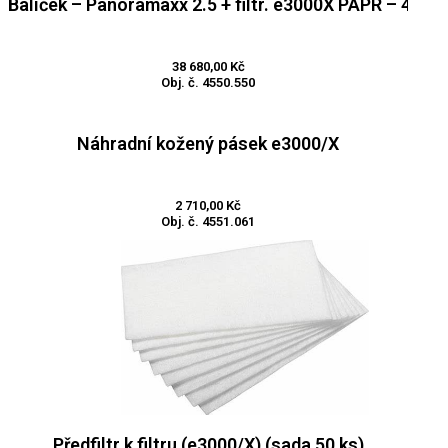
Balíček – Panoramaxx 2.5 + filtr. e3000X PAPR – 4550
Přidat do košíku
38 680,00
Kč
Obj. č. 4550.550
Náhradní kožený pásek e3000/X
Přidat do košíku
2 710,00
Kč
Obj. č. 4551.061
Předfiltr k filtru (e3000/X) (sada 50 ks)