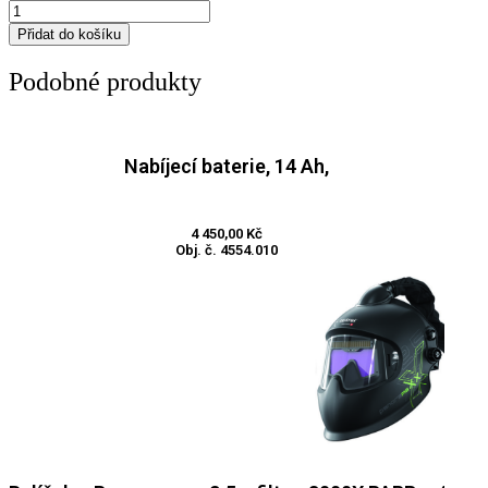
Vzduchová
hadice
Přidat do košíku
(e3000/X)
množství
Podobné produkty
Nabíjecí baterie, 14 Ah,
Přidat do košíku
4 450,00
Kč
Obj. č. 4554.010