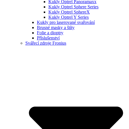
Kukly Optrel Panoramaxx
Kukly Optrel Sphere Series
Kukly Optrel SphereX
Kukly Optrel Y Series
Kukly pro laserované svařování
Brusné masky a štíty
Folie a dioptry
Příslušenství
Svářecí zdroje Fronius