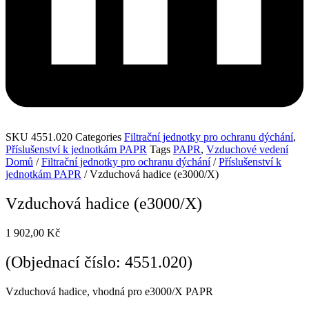
SKU
4551.020
Categories
Filtrační jednotky pro ochranu dýchání
,
Příslušenství k jednotkám PAPR
Tags
PAPR
,
Vzduchové vedení
Domů
/
Filtrační jednotky pro ochranu dýchání
/
Příslušenství k
jednotkám PAPR
/ Vzduchová hadice (e3000/X)
Vzduchová hadice (e3000/X)
1 902,00
Kč
(Objednací číslo: 4551.020)
Vzduchová hadice, vhodná pro e3000/X PAPR