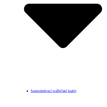
Samostmívací svářečské kukly