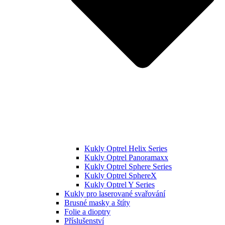
Kukly Optrel Helix Series
Kukly Optrel Panoramaxx
Kukly Optrel Sphere Series
Kukly Optrel SphereX
Kukly Optrel Y Series
Kukly pro laserované svařování
Brusné masky a štíty
Folie a dioptry
Příslušenství