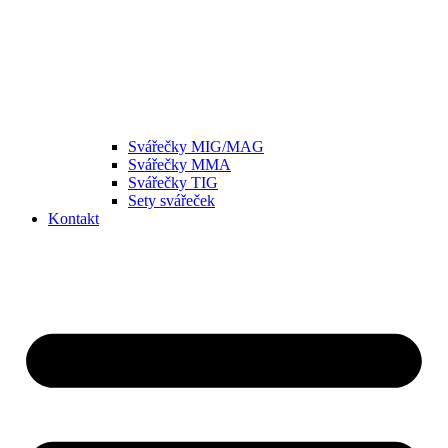
Svářečky MIG/MAG
Svářečky MMA
Svářečky TIG
Sety svářeček
Kontakt