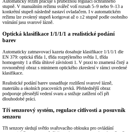
Automatický režim pracuje s průběžnou regulací ochranného
stupně. V manuálním režimu svářeč volí rozsah 5–9 nebo 9–13 a
konkrétní stupeň následně nastaví ovladačem. I v automatickém
režimu lze zvolený stupeň korigovat až o ±2 stupně podle osobního
vnímání jasu svarové lázně.
Optická klasifikace 1/1/1/1 a realistické podání
barev
Automaticky zatmavovací kazeta dosahuje klasifikace 1/1/1/1 dle
EN 379: optická třída 1, třída rozptýleného světla 1, třída
homogenity 1 a třída úhlové závislosti 1. V praxi to znamená čistý a
rovnoměrný obraz s minimem optického zkreslení v rámci uvedené
klasifikace.
Realistické podání barev usnadňuje rozlišení svarové lázně,
materiálu a okolních pracovních prvků. Přehlednější obraz
podporuje přesnější vedení svaru a snižuje zatížení očí při
dlouhodobé práci.
Tří senzorový systém, regulace citlivosti a posuvník
senzoru
Tři senzory sledují světlo svařovacího oblouku pro ovládání