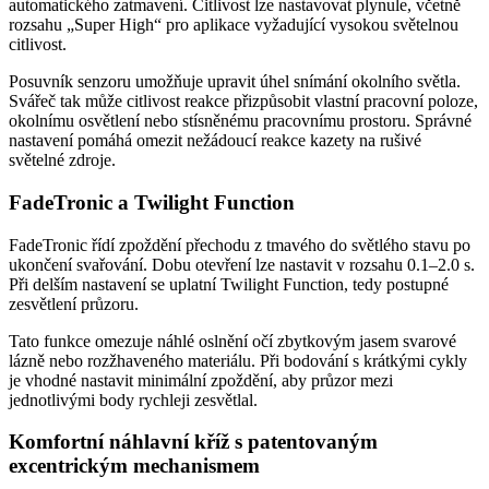
automatického zatmavení. Citlivost lze nastavovat plynule, včetně
rozsahu „Super High“ pro aplikace vyžadující vysokou světelnou
citlivost.
Posuvník senzoru umožňuje upravit úhel snímání okolního světla.
Svářeč tak může citlivost reakce přizpůsobit vlastní pracovní poloze,
okolnímu osvětlení nebo stísněnému pracovnímu prostoru. Správné
nastavení pomáhá omezit nežádoucí reakce kazety na rušivé
světelné zdroje.
FadeTronic a Twilight Function
FadeTronic řídí zpoždění přechodu z tmavého do světlého stavu po
ukončení svařování. Dobu otevření lze nastavit v rozsahu 0.1–2.0 s.
Při delším nastavení se uplatní Twilight Function, tedy postupné
zesvětlení průzoru.
Tato funkce omezuje náhlé oslnění očí zbytkovým jasem svarové
lázně nebo rozžhaveného materiálu. Při bodování s krátkými cykly
je vhodné nastavit minimální zpoždění, aby průzor mezi
jednotlivými body rychleji zesvětlal.
Komfortní náhlavní kříž s patentovaným
excentrickým mechanismem