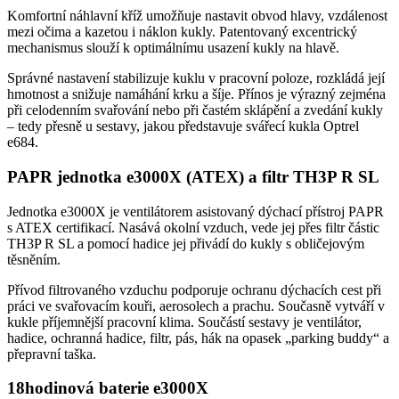
Komfortní náhlavní kříž umožňuje nastavit obvod hlavy, vzdálenost
mezi očima a kazetou i náklon kukly. Patentovaný excentrický
mechanismus slouží k optimálnímu usazení kukly na hlavě.
Správné nastavení stabilizuje kuklu v pracovní poloze, rozkládá její
hmotnost a snižuje namáhání krku a šíje. Přínos je výrazný zejména
při celodenním svařování nebo při častém sklápění a zvedání kukly
– tedy přesně u sestavy, jakou představuje svářecí kukla Optrel
e684.
PAPR jednotka e3000X (ATEX) a filtr TH3P R SL
Jednotka e3000X je ventilátorem asistovaný dýchací přístroj PAPR
s ATEX certifikací. Nasává okolní vzduch, vede jej přes filtr částic
TH3P R SL a pomocí hadice jej přivádí do kukly s obličejovým
těsněním.
Přívod filtrovaného vzduchu podporuje ochranu dýchacích cest při
práci ve svařovacím kouři, aerosolech a prachu. Současně vytváří v
kukle příjemnější pracovní klima. Součástí sestavy je ventilátor,
hadice, ochranná hadice, filtr, pás, hák na opasek „parking buddy“ a
přepravní taška.
18hodinová baterie e3000X