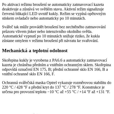
Po aktivaci režimu broušení se automaticky zatmavovací kazeta
deaktivuje a zůstává ve světlém stavu. Aktivní režim signalizuje
červená blikající LED uvnitř kukly. Režim se vypíná opětovným
stiskem ovladače nebo automaticky po 10 minutách.
Svářeč tak může provádět broušení bez nechtěného zatmavování
průzoru vlivem jisker nebo intenzivního okolního světla.
Automatické vypnutí po 10 minutách snižuje riziko, že kukla
zůstane omylem v režimu broušení při návratu ke svařování.
Mechanická a teplotní odolnost
Skořepina kukly je vyrobena z PA6.6 a automaticky zatmavovací
kazeta je chráněna předním a vnitřním ochranným sklem. Skořepina
odpovídá označení EN 175, B; přední ochranné sklo EN 166, B a
vnitřní ochranné sklo EN 166, F.
Ochranná svářečská maska Optrel vykazuje rozměrovou stabilitu do
220 °C / 428 °F a přední kryt do 137 °C / 278 °F. Konstrukce je
určena pro provozní teplotu −10 °C až +55 °C / +14 °F až +131 °F.