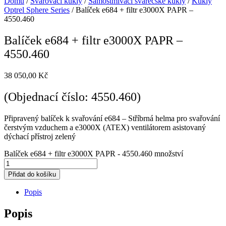
Domů
/
Svařovací kukly
/
Samostmívací svářečské kukly
/
Kukly
Optrel Sphere Series
/ Balíček e684 + filtr e3000X PAPR –
4550.460
Balíček e684 + filtr e3000X PAPR –
4550.460
38 050,00
Kč
(Objednací číslo: 4550.460)
Připravený balíček k svařování e684 – Stříbrná helma pro svařování
čerstvým vzduchem a e3000X (ATEX) ventilátorem asistovaný
dýchací přístroj zelený
Balíček e684 + filtr e3000X PAPR - 4550.460 množství
Přidat do košíku
Popis
Popis