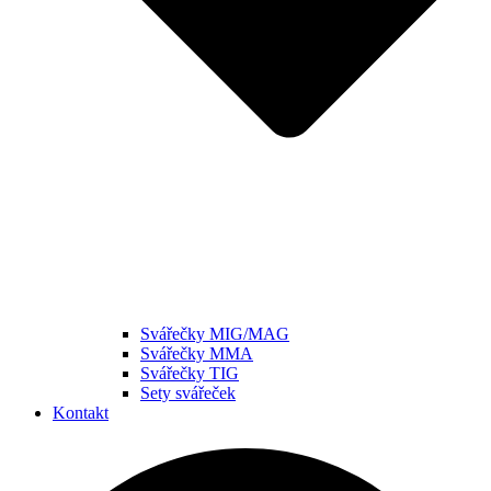
Svářečky MIG/MAG
Svářečky MMA
Svářečky TIG
Sety svářeček
Kontakt