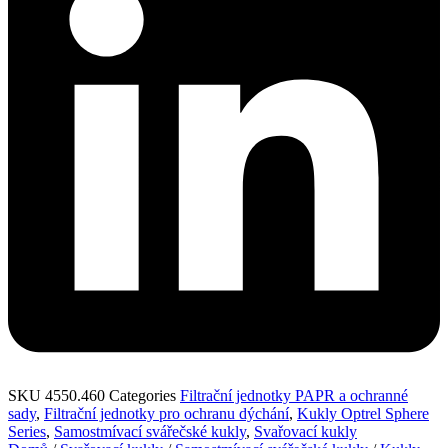
SKU
4550.460
Categories
Filtrační jednotky PAPR a ochranné
sady
,
Filtrační jednotky pro ochranu dýchání
,
Kukly Optrel Sphere
Series
,
Samostmívací svářečské kukly
,
Svařovací kukly