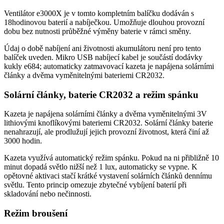
Ventilátor e3000X je v tomto kompletním balíčku dodáván s
18hodinovou baterií a nabíječkou. Umožňuje dlouhou provozní
dobu bez nutnosti průběžné výměny baterie v rámci směny.
Údaj o době nabíjení ani životnosti akumulátoru není pro tento
balíček uveden. Mikro USB nabíjecí kabel je součástí dodávky
kukly e684; automaticky zatmavovací kazeta je napájena solárními
články a dvěma vyměnitelnými bateriemi CR2032.
Solární články, baterie CR2032 a režim spánku
Kazeta je napájena solárními články a dvěma vyměnitelnými 3V
lithiovými knoflíkovými bateriemi CR2032. Solární články baterie
nenahrazují, ale prodlužují jejich provozní životnost, která činí až
3000 hodin.
Kazeta využívá automatický režim spánku. Pokud na ni přibližně 10
minut dopadá světlo nižší než 1 lux, automaticky se vypne. K
opětovné aktivaci stačí krátké vystavení solárních článků dennímu
světlu. Tento princip omezuje zbytečné vybíjení baterií při
skladování nebo nečinnosti.
Režim broušení