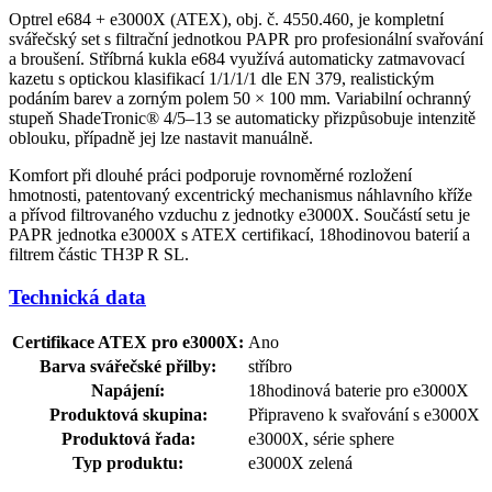
Optrel e684 + e3000X (ATEX), obj. č. 4550.460, je kompletní
svářečský set s filtrační jednotkou PAPR pro profesionální svařování
a broušení. Stříbrná kukla e684 využívá automaticky zatmavovací
kazetu s optickou klasifikací 1/1/1/1 dle EN 379, realistickým
podáním barev a zorným polem 50 × 100 mm. Variabilní ochranný
stupeň ShadeTronic® 4/5–13 se automaticky přizpůsobuje intenzitě
oblouku, případně jej lze nastavit manuálně.
Komfort při dlouhé práci podporuje rovnoměrné rozložení
hmotnosti, patentovaný excentrický mechanismus náhlavního kříže
a přívod filtrovaného vzduchu z jednotky e3000X. Součástí setu je
PAPR jednotka e3000X s ATEX certifikací, 18hodinovou baterií a
filtrem částic TH3P R SL.
Technická data
Certifikace ATEX pro e3000X:
Ano
Barva svářečské přilby:
stříbro
Napájení:
18hodinová baterie pro e3000X
Produktová skupina:
Připraveno k svařování s e3000X
Produktová řada:
e3000X, série sphere
Typ produktu:
e3000X zelená