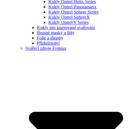
Kukly Optrel Helix Series
Kukly Optrel Panoramaxx
Kukly Optrel Sphere Series
Kukly Optrel SphereX
Kukly Optrel Y Series
Kukly pro laserované svařování
Brusné masky a štíty
Folie a dioptry
Příslušenství
Svářecí zdroje Fronius