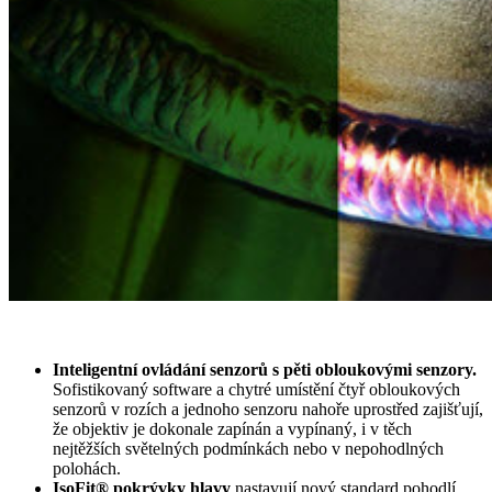
Inteligentní ovládání senzorů s pěti obloukovými senzory.
Sofistikovaný software a chytré umístění čtyř obloukových
senzorů v rozích a jednoho senzoru nahoře uprostřed zajišťují,
že objektiv je dokonale zapínán a vypínaný, i v těch
nejtěžších světelných podmínkách nebo v nepohodlných
polohách.
IsoFit® pokrývky hlavy
nastavují nový standard pohodlí