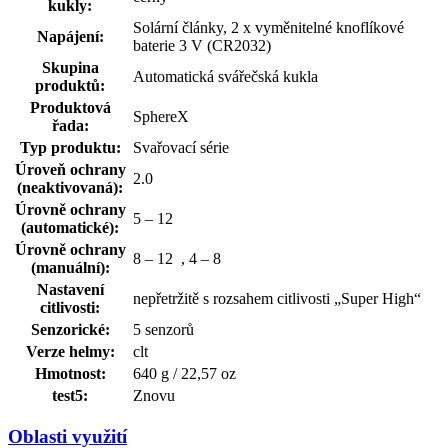
kukly:
Solární články, 2 x vyměnitelné knoflíkové
Napájení:
baterie 3 V (CR2032)
Skupina
Automatická svářečská kukla
produktů:
Produktová
SphereX
řada:
Typ produktu:
Svařovací série
Úroveň ochrany
2.0
(neaktivovaná):
Úrovně ochrany
5 – 12
(automatické):
Úrovně ochrany
8 – 12
, 4 – 8
(manuální):
Nastavení
nepřetržitě s rozsahem citlivosti „Super High“
citlivosti:
Senzorické:
5 senzorů
Verze helmy:
clt
Hmotnost:
640 g / 22,57 oz
test5:
Znovu
Oblasti využití