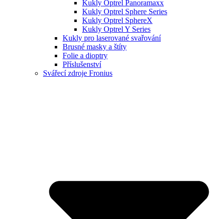
Kukly Optrel Panoramaxx
Kukly Optrel Sphere Series
Kukly Optrel SphereX
Kukly Optrel Y Series
Kukly pro laserované svařování
Brusné masky a štíty
Folie a dioptry
Příslušenství
Svářecí zdroje Fronius