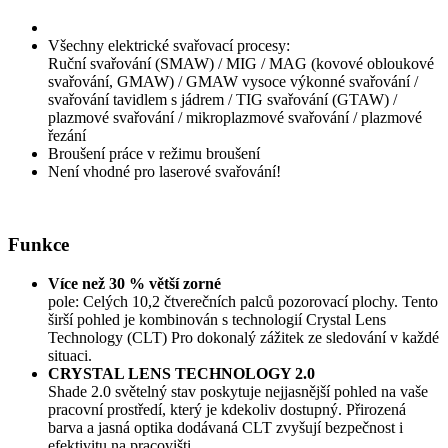
Všechny elektrické svařovací procesy:
Ruční svařování (SMAW) / MIG / MAG (kovové obloukové
svařování, GMAW) / GMAW vysoce výkonné svařování /
svařování tavidlem s jádrem / TIG svařování (GTAW) /
plazmové svařování / mikroplazmové svařování / plazmové
řezání
Broušení práce v režimu broušení
Není vhodné pro laserové svařování!
Funkce
Více než 30 % větší zorné
pole: Celých 10,2 čtverečních palců pozorovací plochy. Tento
širší pohled je kombinován s technologií Crystal Lens
Technology (CLT) Pro dokonalý zážitek ze sledování v každé
situaci.
CRYSTAL LENS TECHNOLOGY 2.0
Shade 2.0 světelný stav poskytuje nejjasnější pohled na vaše
pracovní prostředí, který je kdekoliv dostupný. Přirozená
barva a jasná optika dodávaná CLT zvyšují bezpečnost i
efektivitu na pracovišti.