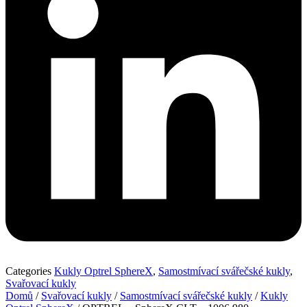
Categories
Kukly Optrel SphereX
,
Samostmívací svářečské kukly
,
Svařovací kukly
Domů
/
Svařovací kukly
/
Samostmívací svářečské kukly
/
Kukly