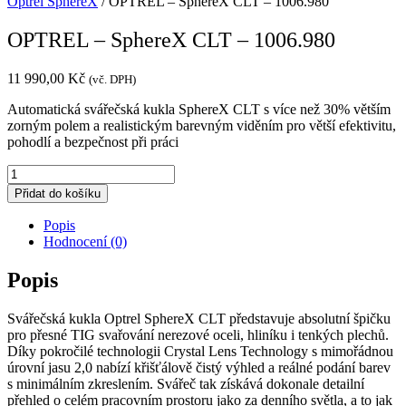
Optrel SphereX
/ OPTREL – SphereX CLT – 1006.980
OPTREL – SphereX CLT – 1006.980
11 990,00
Kč
(vč. DPH)
Automatická svářečská kukla SphereX CLT s více než 30% větším
zorným polem a realistickým barevným viděním pro větší efektivitu,
pohodlí a bezpečnost při práci
OPTREL
-
Přidat do košíku
SphereX
CLT
Popis
-
Hodnocení (0)
1006.980
množství
Popis
Svářečská kukla Optrel SphereX CLT představuje absolutní špičku
pro přesné TIG svařování nerezové oceli, hliníku i tenkých plechů.
Díky pokročilé technologii Crystal Lens Technology s mimořádnou
úrovní jasu 2,0 nabízí křišťálově čistý výhled a reálné podání barev
s minimálním zkreslením. Svářeč tak získává dokonale detailní
přehled o celém pracovním prostoru jako za denního světla, a to jak