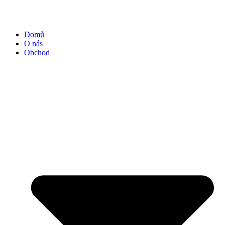
Přejít
k
obsahu
Domů
O nás
Obchod