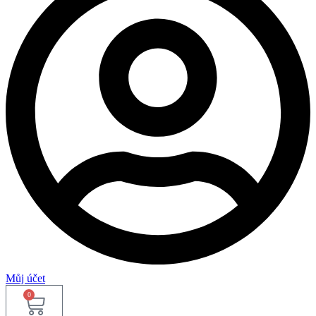
Můj účet
0