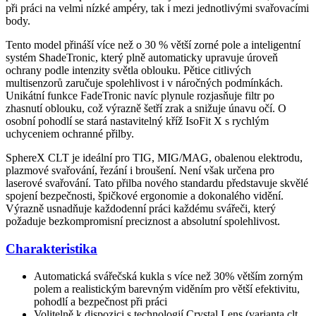
při práci na velmi nízké ampéry, tak i mezi jednotlivými svařovacími
body.
Tento model přináší více než o 30 % větší zorné pole a inteligentní
systém ShadeTronic, který plně automaticky upravuje úroveň
ochrany podle intenzity světla oblouku. Pětice citlivých
multisenzorů zaručuje spolehlivost i v náročných podmínkách.
Unikátní funkce FadeTronic navíc plynule rozjasňuje filtr po
zhasnutí oblouku, což výrazně šetří zrak a snižuje únavu očí. O
osobní pohodlí se stará nastavitelný kříž IsoFit X s rychlým
uchyceniem ochranné přilby.
SphereX CLT je ideální pro TIG, MIG/MAG, obalenou elektrodu,
plazmové svařování, řezání i broušení. Není však určena pro
laserové svařování. Tato přilba nového standardu představuje skvělé
spojení bezpečnosti, špičkové ergonomie a dokonalého vidění.
Výrazně usnadňuje každodenní práci každému svářeči, který
požaduje bezkompromisní preciznost a absolutní spolehlivost.
Charakteristika
Automatická svářečská kukla s více než 30% větším zorným
polem a realistickým barevným viděním pro větší efektivitu,
pohodlí a bezpečnost při práci
Volitelně k dispozici s technologií Crystal Lens (varianta clt