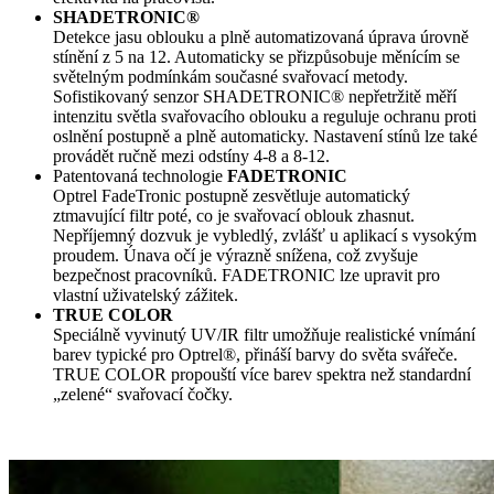
SHADETRONIC®
Detekce jasu oblouku a plně automatizovaná úprava úrovně
stínění z 5 na 12. Automaticky se přizpůsobuje měnícím se
světelným podmínkám současné svařovací metody.
Sofistikovaný senzor SHADETRONIC® nepřetržitě měří
intenzitu světla svařovacího oblouku a reguluje ochranu proti
oslnění postupně a plně automaticky. Nastavení stínů lze také
provádět ručně mezi odstíny 4-8 a 8-12.
Patentovaná technologie
FADETRONIC
Optrel FadeTronic postupně zesvětluje automatický
ztmavující filtr poté, co je svařovací oblouk zhasnut.
Nepříjemný dozvuk je vybledlý, zvlášť u aplikací s vysokým
proudem. Únava očí je výrazně snížena, což zvyšuje
bezpečnost pracovníků. FADETRONIC lze upravit pro
vlastní uživatelský zážitek.
TRUE COLOR
Speciálně vyvinutý UV/IR filtr umožňuje realistické vnímání
barev typické pro Optrel®, přináší barvy do světa svářeče.
TRUE COLOR propouští více barev spektra než standardní
„zelené“ svařovací čočky.