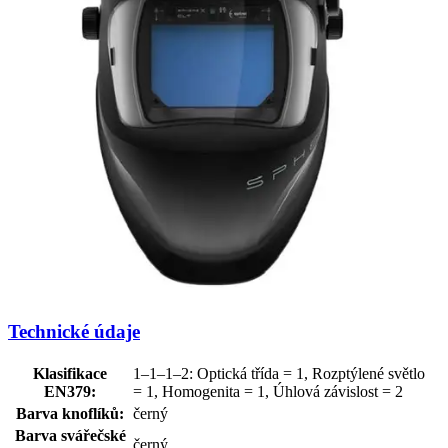
Technické údaje
Klasifikace
1–1–1–2: Optická třída = 1, Rozptýlené světlo
EN379:
= 1, Homogenita = 1, Úhlová závislost = 2
Barva knoflíků:
černý
Barva svářečské
černý