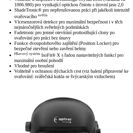
1006.980) pro vynikající optickou čistotu s úrovní jasu 2,0
ShadeTronic® pro nepřerušovanou práci při jakékoli intenzitě
světla
svařovacího
Vícesenzorová detekce pro maximální bezpečnost i v těch
nejnáročnějších světelných podmínkách
Fadetronic pro jemné otevírání protioslňující clony po
svařování pro práci bez únavy
Funkce dvoupolohového zajištění (Position Locker) pro
bezpečné otevření nebo zavření helmy
Hlavový systém
IsoFit® X s řadou nastavitelných funkcí pro
maximální osobní pohodlí
Vhodné pro broušení
Volitelně s ochranou dýchacích cest (viz balení připravené ke
svařování: svářečská kukla se švýcarským vzduchem)