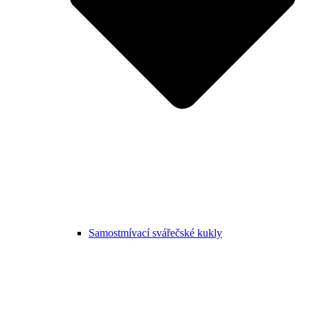
Samostmívací svářečské kukly