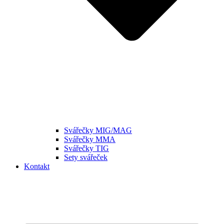
Svářečky MIG/MAG
Svářečky MMA
Svářečky TIG
Sety svářeček
Kontakt