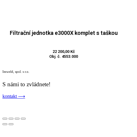
Filtrační jednotka e3000X komplet s taškou
Přidat do košíku
22 200,00
Kč
Obj. č. 4553.000
Imweld, spol. s r.o.
S námi to zvládnete!
kontakt ⟶
VOP
,
Reklamační řád
,
Řešení sporů