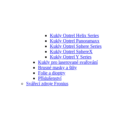
Kukly Optrel Helix Series
Kukly Optrel Panoramaxx
Kukly Optrel Sphere Series
Kukly Optrel SphereX
Kukly Optrel Y Series
Kukly pro laserované svařování
Brusné masky a štíty
Folie a dioptry
Příslušenství
Svářecí zdroje Fronius