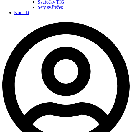
Svářečky TIG
Sety svářeček
Kontakt