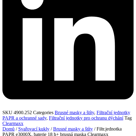
SKU
4900.252
Categories
Brusné masky a štíty
,
Filtrační jednotky
PAPR a ochranné sady
,
Filtrační jednotky pro ochranu dýchání
Tag
Clearmaxx
Domů
/
Svařovací kukly
/
Brusné masky a štíty
/ Filtr.jednotka
PAPR e3000X, baterie 18 h+ brusná maska Clearmaxx