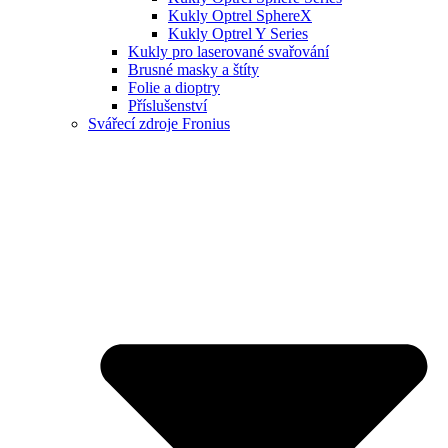
Kukly Optrel SphereX
Kukly Optrel Y Series
Kukly pro laserované svařování
Brusné masky a štíty
Folie a dioptry
Příslušenství
Svářecí zdroje Fronius