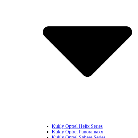
Kukly Optrel Helix Series
Kukly Optrel Panoramaxx
Kukly Optrel Sphere Series