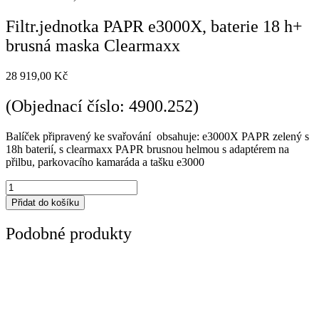
Filtr.jednotka PAPR e3000X, baterie 18 h+
brusná maska Clearmaxx
28 919,00
Kč
(Objednací číslo: 4900.252)
Balíček připravený ke svařování obsahuje: e3000X PAPR zelený s
18h baterií, s clearmaxx PAPR brusnou helmou s adaptérem na
přilbu, parkovacího kamaráda a tašku e3000
Filtr.jednotka
PAPR
Přidat do košíku
e3000X,
baterie
Podobné produkty
18
h+
brusná
maska
Clearmaxx
množství